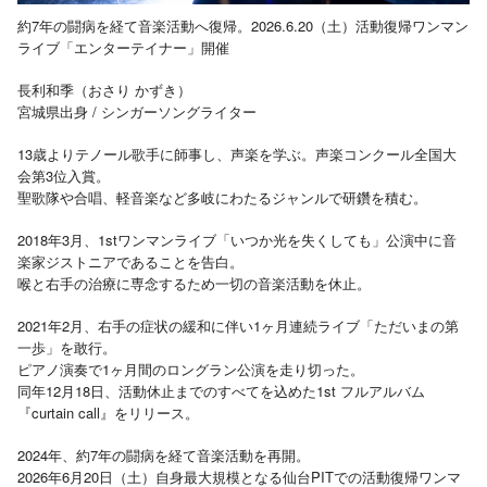
約7年の闘病を経て音楽活動へ復帰。2026.6.20（土）活動復帰ワンマン
ライブ「エンターテイナー」開催
長利和季（おさり かずき）
宮城県出身 / シンガーソングライター
13歳よりテノール歌手に師事し、声楽を学ぶ。声楽コンクール全国大
会第3位入賞。
聖歌隊や合唱、軽音楽など多岐にわたるジャンルで研鑽を積む。
2018年3月、1stワンマンライブ「いつか光を失くしても」公演中に音
楽家ジストニアであることを告白。
喉と右手の治療に専念するため一切の音楽活動を休止。
2021年2月、右手の症状の緩和に伴い1ヶ月連続ライブ「ただいまの第
一歩」を敢行。
ピアノ演奏で1ヶ月間のロングラン公演を走り切った。
同年12月18日、活動休止までのすべてを込めた1st フルアルバム
『curtain call』をリリース。
2024年、約7年の闘病を経て音楽活動を再開。
2026
6
20
PIT
年
月
日（土）自身最大規模となる仙台
での活動復帰ワンマ