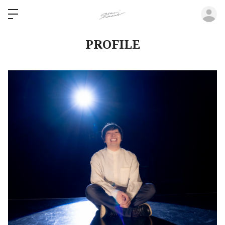
ロ
PROFILE